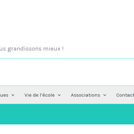
nous grandissons mieux !
ques
Vie de l’école
Associations
Contac