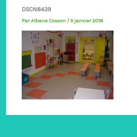
DSCN8439
Par
Albane Cosson
/
9 janvier 2018