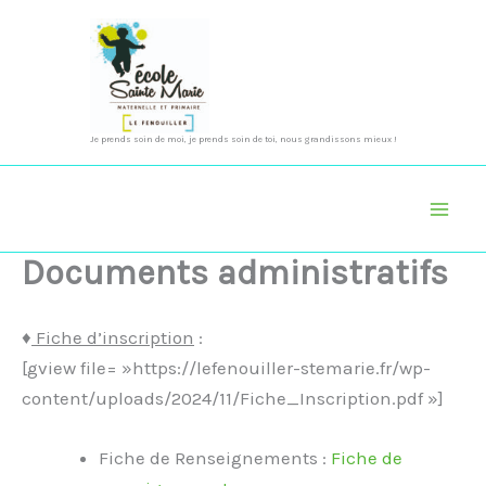
Aller
au
contenu
Je prends soin de moi, je prends soin de toi, nous grandissons mieux !
Documents administratifs
♦
Fiche d’inscription
:
[gview file= »https://lefenouiller-stemarie.fr/wp-
content/uploads/2024/11/Fiche_Inscription.pdf »]
Fiche de Renseignements :
Fiche de