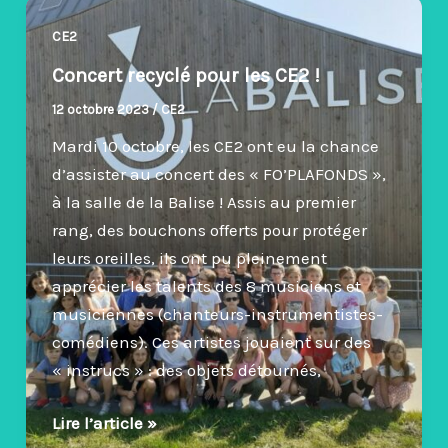
marchez
CE2
jeunesse
Concert recyclé pour les CE2 !
!
12 octobre 2023
/
CE2
Mardi 10 octobre, les CE2 ont eu la chance
d’assister au concert des « FO’PLAFONDS »,
à la salle de la Balise ! Assis au premier
rang, des bouchons offerts pour protéger
leurs oreilles, ils ont pu pleinement
apprécier les talents des 8 musiciens et
musiciennes (chanteurs-instrumentistes-
comédiens). Ces artistes jouaient sur des
« instrucs » : des objets détournés,
Concert
Lire l’article »