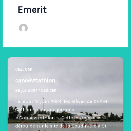
Emerit
,
CE2
CM1
canoëvttathlon
28 juin 2024
/
CE2
,
CM1
Le jeudi 13 juin 2024, les élèves de CE2 et
CM1 ont vécu une journée
« Canoevttathlon ». Cette journée s’est
déroulée sur le site de la Soudinière à St