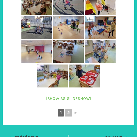
[SHOW AS SLIDESHOW]
1
2
►