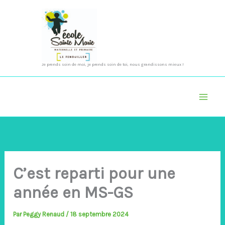
Aller
au
contenu
Je prends soin de moi, je prends soin de toi, nous grandissons mieux !
C’est reparti pour une
année en MS-GS
Par
Peggy Renaud
/
18 septembre 2024